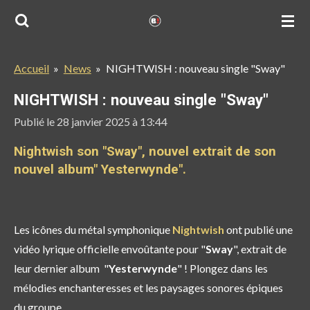
Passer
au
contenu
Accueil
»
News
»
NIGHTWISH : nouveau single "Sway"
principal
NIGHTWISH : nouveau single "Sway"
Publié le 28 janvier 2025 à 13:44
Nightwish son "Sway", nouvel extrait de son
nouvel album" Yesterwynde".
Les icônes du métal symphonique
Nightwish
ont publié une
vidéo lyrique officielle envoûtante pour "
Sway
", extrait de
leur dernier album "
Yesterwynde
" ! Plongez dans les
mélodies enchanteresses et les paysages sonores épiques
du groupe.