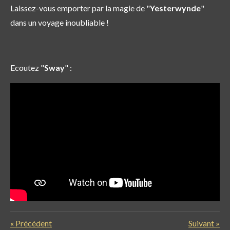
Laissez-vous emporter par la magie de "
Yesterwynde
"
dans un voyage inoubliable !
Ecoutez "
Sway
" :
«
Précédent
Suivant
»