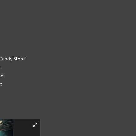
 Candy Store"
n
26.
t