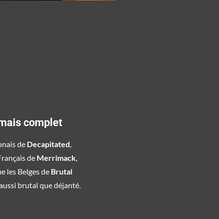
rmais complet
lonais de
Decapitated
,
Français de
Merrimack
,
ue les Belges de
Brutal
aussi b
rutal que déjanté.