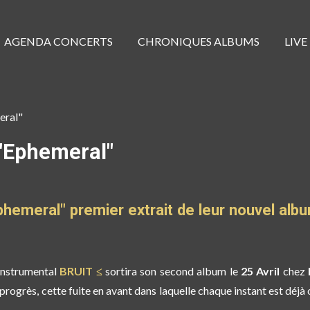
AGENDA CONCERTS
CHRONIQUES ALBUMS
LIVE
eral"
 "Ephemeral"
phemeral" premier extrait de leur nouvel alb
instrumental
BRUIT ≤
sortira son second album le
25 Avril
chez
progrès, cette fuite en avant dans laquelle chaque instant est déjà o