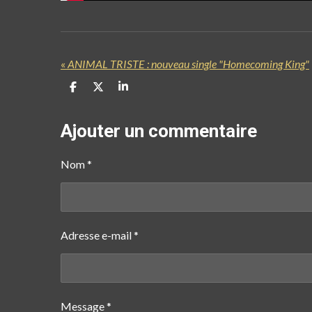
«
ANIMAL TRISTE : nouveau single "Homecoming King"
P
P
P
a
a
a
r
r
r
t
t
t
Ajouter un commentaire
a
a
a
g
g
g
e
e
e
Nom *
r
r
r
Adresse e-mail *
Message *