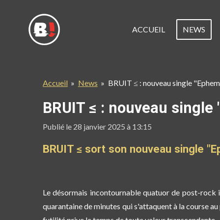
Passer
au
ACCUEIL
NEWS
contenu
principal
Accueil
»
News
»
BRUIT ≤ : nouveau single "Ephem
BRUIT ≤ : nouveau single
Publié le 28 janvier 2025 à 13:15
BRUIT ≤ sort son nouveau single "E
Le désormais incontournable quatuor de post-rock 
quarantaine de minutes qui s'attaquent à la course au 
futilité prive le temps de toute valeur transcendante.