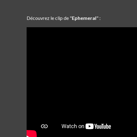
Découvrez le clip de "
Ephemeral
" :