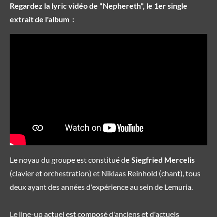
Regardez la lyric vidéo de "Nephereth", le 1er single
extrait de l'album :
Le noyau du groupe est constitué d
e Siegfried Mercelis
(clavier et orchestration) et Niklaas Reinhold (chant), tous
deux ayant des années d'expérience au sein de Lemuria.
Le line-up actuel est composé d'anciens et d'actuels