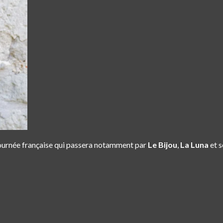
urnée française qui passera notamment par
Le Bijou
,
La Luna
et s