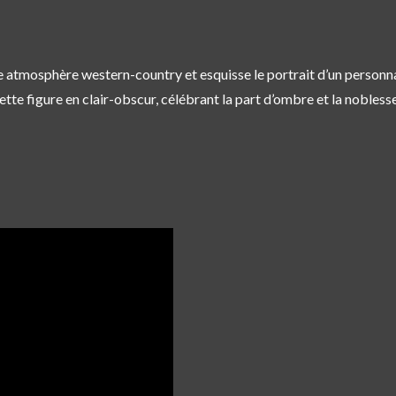
une atmosphère western-country et esquisse le portrait d’un person
ette figure en clair-obscur, célébrant la part d’ombre et la nobles