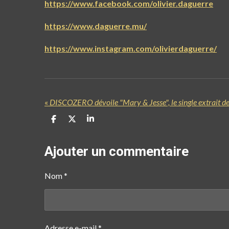
https://www.facebook.com/olivier.daguerre
https://www.daguerre.mu/
https://www.instagram.com/olivierdaguerre/
«
P
P
P
a
a
a
r
r
r
t
t
t
Ajouter un commentaire
a
a
a
g
g
g
e
e
e
Nom *
r
r
r
Adresse e-mail *