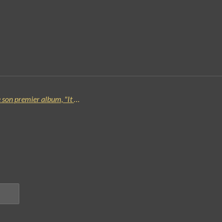
DISCOZERO dévoile "Mary & Jesse", le single extrait de son premier album, "It Was Capitalism All Along"