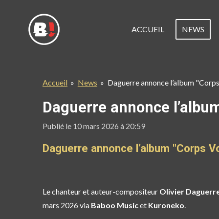
Passer
au
ACCUEIL
NEWS
contenu
principal
Accueil
»
News
»
Daguerre annonce l’album "Corps 
Daguerre annonce l’album 
Publié le 10 mars 2026 à 20:59
Daguerre annonce l’album "Corps Voy
Le chanteur et auteur-compositeur
Olivier Daguerr
mars 2026 via
Baboo Music
et
Kuroneko
.