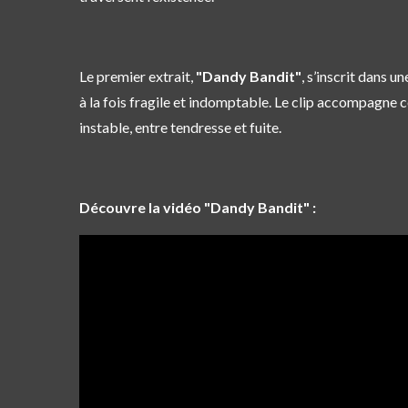
Le premier extrait,
"Dandy Bandit"
, s’inscrit dans 
à la fois fragile et indomptable. Le clip accompagne c
instable, entre tendresse et fuite.
Découvre la vidéo "Dandy Bandit" :