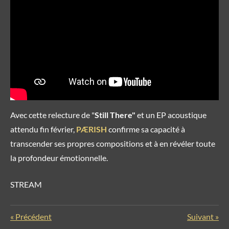
Avec cette relecture de "
Still There"
et un EP acoustique
attendu fin février,
PÆRISH
confirme sa capacité à
transcender ses propres compositions et à en révéler toute
la profondeur émotionnelle.
STREAM
«
Précédent
Suivant
»