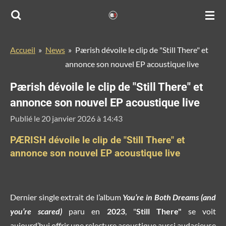
Passer
au
contenu
Accueil
»
News
»
Pærish dévoile le clip de "Still There" et
principal
annonce son nouvel EP acoustique live
Pærish dévoile le clip de "Still There" et
annonce son nouvel EP acoustique live
Publié le 20 janvier 2026 à 14:43
PÆRISH
dévoile le clip de "Still There" et
annonce son nouvel EP acoustique live
Dernier single extrait de l’album
You’re in Both Dreams (and
you’re scared)
paru en
2023
, "
Still There"
se voit
aujourd’hui offrir une relecture acoustique aussi audacieuse