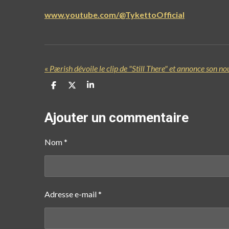
www.youtube.com/@TykettoOfficial
«
Pærish dévoile le clip de "Still There" et annonce son n
P
P
P
a
a
a
r
r
r
t
t
t
Ajouter un commentaire
a
a
a
g
g
g
e
e
e
Nom *
r
r
r
Adresse e-mail *