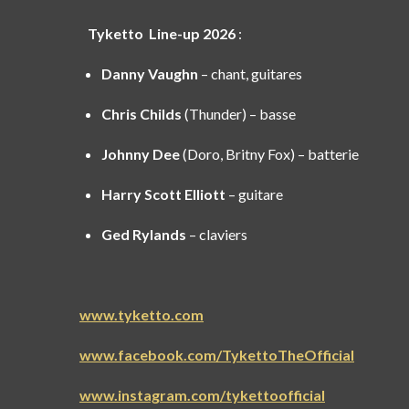
Tyketto Line-up 2026
:
Danny Vaughn
– chant, guitares
Chris Childs
(Thunder) – basse
Johnny Dee
(Doro, Britny Fox) – batterie
Harry Scott Elliott
– guitare
Ged Rylands
– claviers
www.tyketto.com
www.facebook.com/TykettoTheOfficial
www.instagram.com/tykettoofficial