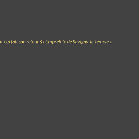
Up fait son retour à l’Empreinte de Savigny-le-Temple
»