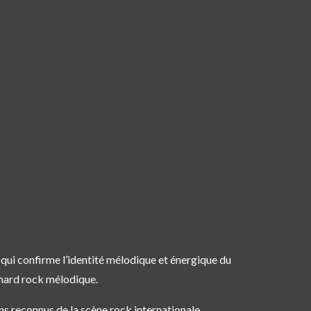
, qui confirme l’identité mélodique et énergique du
u hard rock mélodique.
s reconnus de la scène rock internationale.