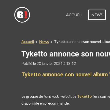
Passer
au
ACCUEIL
NEWS
contenu
principal
Accueil
»
News
»
Tyketto annonce son nouvel album
Tyketto annonce son nouv
Publié le 20 janvier 2026 à 18:12
Tyketto annonce son nouvel album "
Le groupe de
hard rock mélodique
Tyketto
fera son r
disponible en précommande.