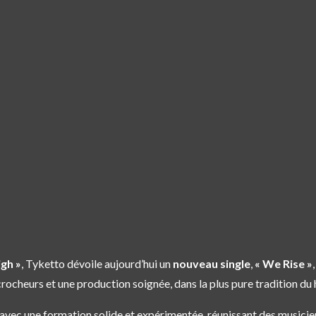
gh »
, Tyketto dévoile aujourd’hui un
nouveau single
,
« We Rise »
ccrocheurs et une production soignée, dans la plus pure tradition d
avec une formation solide et expérimentée, réunissant des musicien