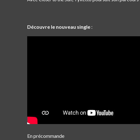
Découvre le nouveau single
:
En précommande