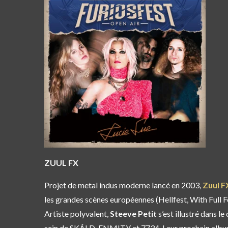
ZUUL FX
Projet de metal indus moderne lancé en 2003,
Zuul F
les grandes scènes européennes (Hellfest, With Full F
Artiste polyvalent,
Steeve Petit
s’est illustré dans le
sein de SKÁLD, ENMITY et 7734. Leur prochain alb