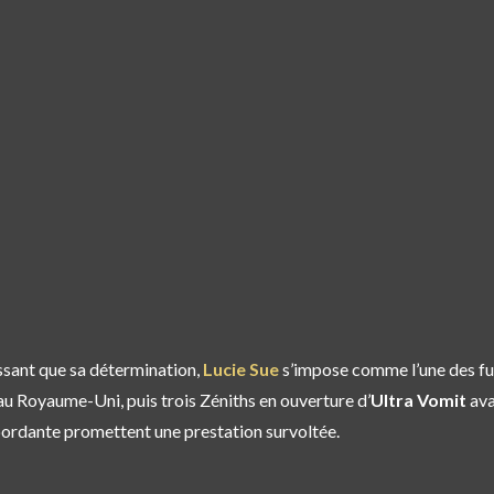
ssant que sa détermination,
Lucie Sue
s’impose comme l’une des fut
u Royaume-Uni, puis trois Zéniths en ouverture d’
Ultra Vomit
ava
ébordante promettent une prestation survoltée.