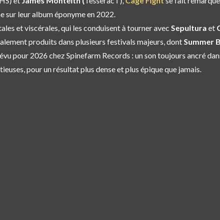
HS) et
James Monteith (
TesseracT),
Cage Fight
se fait remarque
e sur leur album éponyme en 2022.
ales et viscérales, qui les conduisent à tourner avec
Sepultura
et
également produits dans plusieurs festivals majeurs, dont
Summer B
évu pour 2026 chez Spinefarm Records : un son toujours ancré dans
ieuses, pour un résultat plus dense et plus épique que jamais.