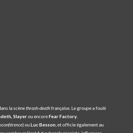
ans la scène
thrash-death
française. Le groupe a foulé
deth, Slayer
ou encore
Fear Factory
.
oconférence
) ou
Luc Besson
, et officie également au
ers sombre mêlant futur transhumaniste, influences