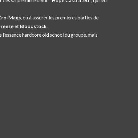
r dès sa première démo "
Hope Castrated"
, qui leur
Cro-Mags
, ou à assurer les premières parties de
reeze
et
Bloodstock
.
 l’essence hardcore old school du groupe, mais