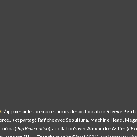
X
s’appuie sur les premières armes de son fondateur
Steeve Petit
d
orce…) et partagé l’affiche avec
Sepultura, Machine Head, Mega
 cinéma (
Pop Redemption
), a collaboré avec
Alexandre Astier
(
L’Ex
um-concept,
“H+ – Transhumanism”
(mai 2026), explorera un univ