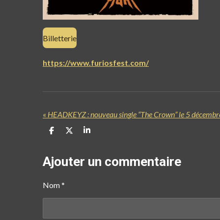
Billetterie
https://www.furiosfest.com/
«
HEADKEYZ : nouveau single “The Crown” le 5 décembr
P
P
P
a
a
a
r
r
r
t
t
t
Ajouter un commentaire
a
a
a
g
g
g
e
e
e
Nom *
r
r
r