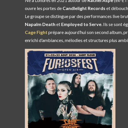
Né à Londres en 2021 autour de
Rachel Aspe
(ex-ET
ouvre les portes de
Candlelight Records
et débouch
Le groupe se distingue par des performances live brut
Napalm Death
et
Employed to Serve
. Ils se sont 
Cage Fight
prépare aujourd’hui son second album, pr
enrichi d’ambiances, mélodies et structures plus ambit