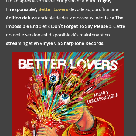
Un an après la sortie de leur premier album "
Highly
Irresponsible",
Better Lovers
dévoile aujourd’hui une
édition deluxe
enrichie de deux morceaux inédits :
« The
Impossible End »
et
« Don’t Forget To Say Please »
. Cette
nouvelle version est disponible dès maintenant en
streaming
et en
vinyle
via
SharpTone Records
.