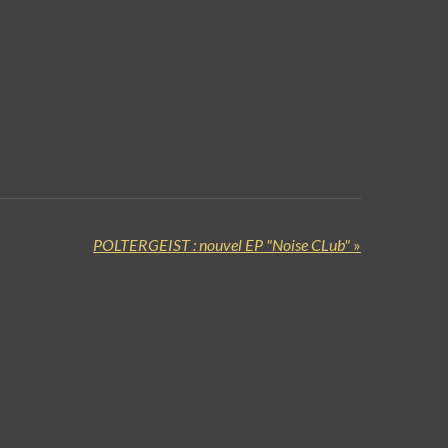
POLTERGEIST : nouvel EP "Noise CLub"
»