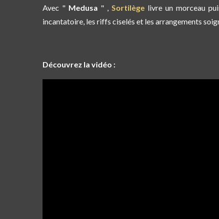
Avec "
Medusa
" ,
Sortilège
livre un morceau
pui
incantatoire, les riffs ciselés et les arrangements so
Découvrez la vidéo :