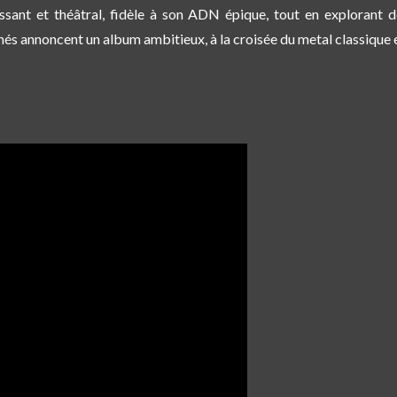
ssant et théâtral
, fidèle à son ADN épique, tout en explorant 
ignés annoncent un album ambitieux, à la croisée du
metal classique 