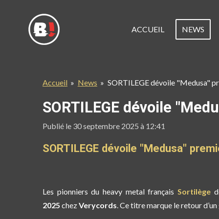
Passer
au
ACCUEIL
NEWS
contenu
principal
Accueil
»
News
»
SORTILEGE dévoile "Medusa" prem
SORTILEGE dévoile "Medusa
Publié le 30 septembre 2025 à 12:41
SORTILEGE dévoile "Medusa" premier
Les pionniers du heavy metal français
Sortilège
d
2025
chez
Verycords
. Ce titre marque le retour d’un