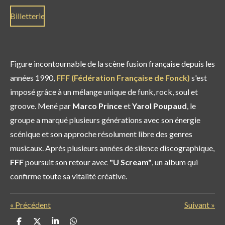
Billetterie
Figure incontournable de la scène fusion française depuis les
années 1990,
FFF (Fédération Française de Fonck)
s'est
imposé grâce à un mélange unique de funk, rock, soul et
groove. Mené par
Marco Prince
et
Yarol Poupaud
, le
groupe a marqué plusieurs générations avec son énergie
scénique et son approche résolument libre des genres
musicaux. Après plusieurs années de silence discographique,
FFF
poursuit son retour avec
"U Scream"
, un album qui
confirme toute sa vitalité créative.
«
Précédent
Suivant
»
P
P
P
P