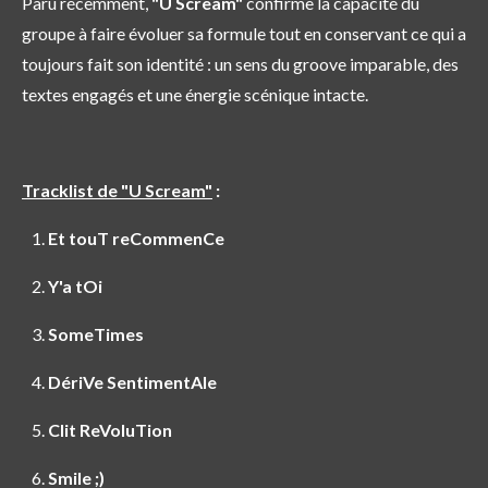
Paru récemment,
"U Scream"
confirme la capacité du
groupe à faire évoluer sa formule tout en conservant ce qui a
toujours fait son identité : un sens du groove imparable, des
textes engagés et une énergie scénique intacte.
Tracklist de "U Scream"
:
Et touT reCommenCe
Y'a tOi
SomeTimes
DériVe SentimentAle
Clit ReVoluTion
Smile ;)