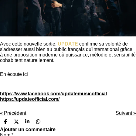
Avec cette nouvelle sortie,
UPDATE
confirme sa volonté de
s'adresser aussi bien au public français qu'international grâce
à une proposition moderne où puissance, mélodie et sensibilité
cohabitent naturellement.
En écoute ici
https://www.facebook.com/updatemusicofficial
https://updateofficial.com/
«
Précédent
Suivant
»
P
P
P
P
a
a
a
a
Ajouter un commentaire
r
r
r
r
Nom *