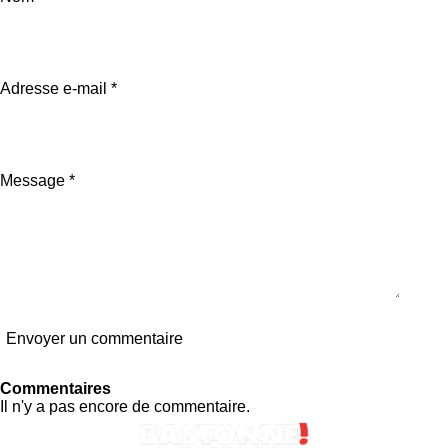
t
t
t
t
a
a
a
a
g
g
g
g
e
e
e
e
r
r
r
r
Adresse e-mail *
Message *
Envoyer un commentaire
Commentaires
Il n'y a pas encore de commentaire.