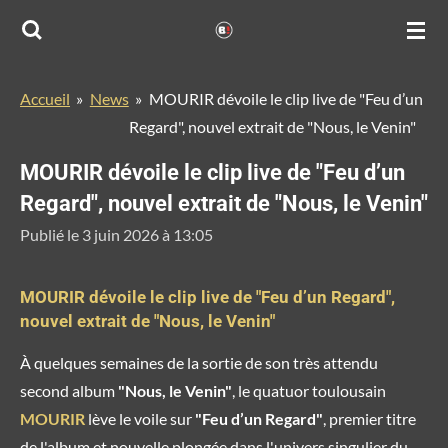
Passer
au
contenu
Accueil
»
News
»
MOURIR dévoile le clip live de "Feu d’un
principal
Regard", nouvel extrait de "Nous, le Venin"
MOURIR dévoile le clip live de "Feu d’un
Regard", nouvel extrait de "Nous, le Venin"
Publié le 3 juin 2026 à 13:05
MOURIR dévoile le clip live de "Feu d’un Regard",
nouvel extrait de "Nous, le Venin"
À quelques semaines de la sortie de son très attendu
second album
"Nous, le Venin"
, le quatuor toulousain
MOURIR
lève le voile sur
"Feu d’un Regard"
, premier titre
de l'album et nouvelle plongée dans l'univers singulier du