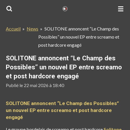
Passer
au
contenu
Accueil
»
News
»
SOLITONE annoncent “Le Champ des
principal
Possibles” un nouvel EP entre screamo et
post hardcore engagé
SOLITONE annoncent “Le Champ des
Possibles” un nouvel EP entre screamo
et post hardcore engagé
Publié le 22 mai 2026 à 18:40
SOLITONE annoncent “Le Champ des Possibles”
un nouvel EP entre screamo et post hardcore
engagé
Le groupe bordelais de screamo et post hardcore
Solitone
,