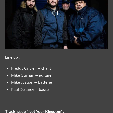
Line up
:
Freddy Cricien — chant
Mike Gurnari — guitare
Mike Justian — batterie
Paul Delaney — basse
Tracklist de “Not Your Kingdom”
: