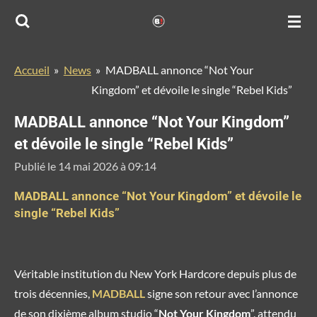
Passer
au
contenu
Accueil
»
News
»
MADBALL annonce “Not Your
principal
Kingdom” et dévoile le single “Rebel Kids”
MADBALL annonce “Not Your Kingdom”
et dévoile le single “Rebel Kids”
Publié le 14 mai 2026 à 09:14
MADBALL annonce “Not Your Kingdom” et dévoile le
single “Rebel Kids”
Véritable institution du New York Hardcore depuis plus de
trois décennies,
MADBALL
signe son retour avec l’annonce
de son dixième album studio “
Not Your Kingdom
”, attendu