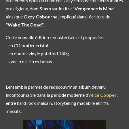
précédents opus du chanteur. On y retrouve plusieurs invités
prestigieux, dont
Slash
sur le titre
"Vengeance Is Mine"
,
ainsi que
Ozzy Osbourne
, impliqué dans l’écriture de
"Wake The Dead"
.
Cette nouvelle édition remasterisée est proposée :
- en CD boîtier cristal
- en double vinyle gatefold 180g
- avec trois titres bonus
L’ensemble permet de redécouvrir un album devenu
incontournable dans la période moderne d’
Alice Cooper
,
entre hard rock malsain, storytelling macabre et riffs
massifs.