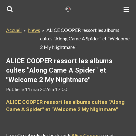
Passer
au
contenu
Accueil
»
News
»
ALICE COOPER ressort les albums
principal
cultes "Along Came A Spider" et "Welcome
2 My Nightmare"
ALICE COOPER ressort les albums
cultes "Along Came A Spider" et
"Welcome 2 My Nightmare"
Publié le 11 mai 2026 à 17:00
ALICE COOPER ressort les albums cultes "Along
Came A Spider" et "Welcome 2 My Nightmare"
Le maître absolu du shock rock
Alice Cooper
remet