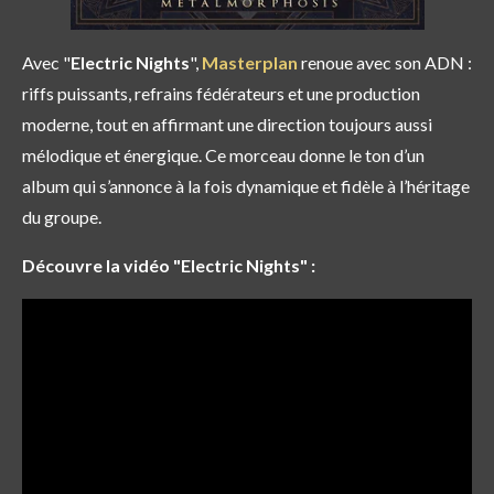
Avec "
Electric Nights
",
Masterplan
renoue avec son ADN :
riffs puissants, refrains fédérateurs et une production
moderne, tout en affirmant une direction toujours aussi
mélodique et énergique. Ce morceau donne le ton d’un
album qui s’annonce à la fois dynamique et fidèle à l’héritage
du groupe.
Découvre la vidéo "Electric Nights" :