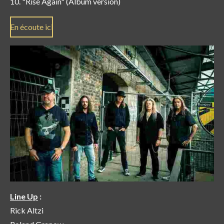
"Rise Again" (Album version)
En écoute ici
Line Up
:
Rick Altzi