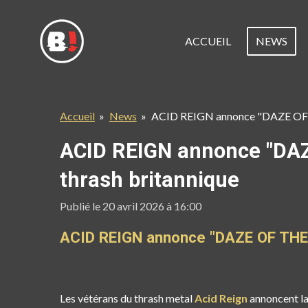
Passer
au
ACCUEIL
NEWS
contenu
principal
Accueil
»
News
»
ACID REIGN annonce "DAZE OF TH
ACID REIGN annonce "DAZE
thrash britannique
Publié le 20 avril 2026 à 16:00
ACID REIGN annonce "DAZE OF THE W
Les vétérans du thrash metal
Acid Reign
annoncent la