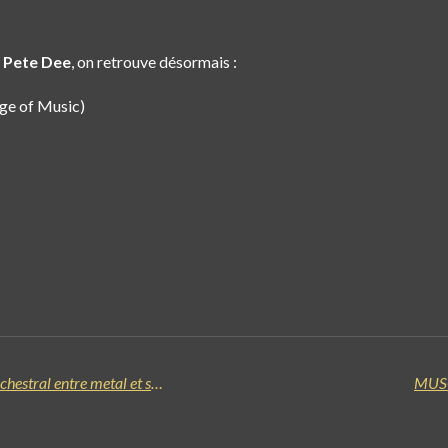
e
Pete Dee
, on retrouve désormais :
ege of Music)
VOIVOD annonce "SYMPHONIQUE", un album live orchestral entre metal et symphonie
MUSC