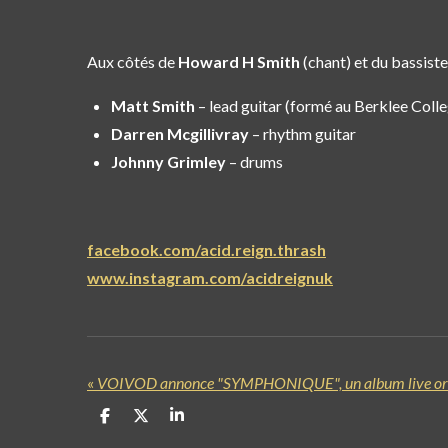
Aux côtés de
Howard H Smith
(chant) et du bassist
Matt Smith
– lead guitar (formé au Berklee Coll
Darren Mcgillivray
– rhythm guitar
Johnny Grimley
– drums
facebook.com/acid.reign.thrash
www.instagram.com/acidreignuk
«
P
P
P
a
a
a