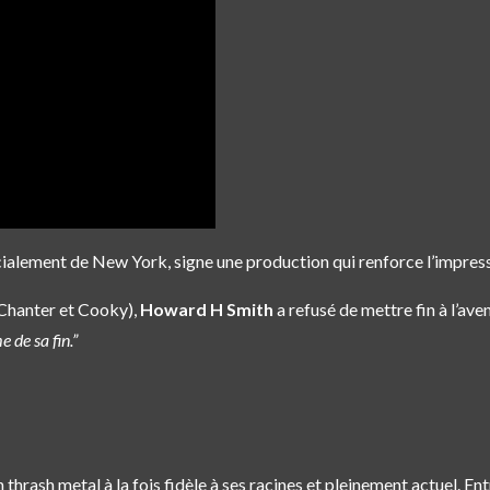
cialement de New York, signe une production qui renforce l’impress
Chanter et Cooky),
Howard H Smith
a refusé de mettre fin à l’aven
 de sa fin.”
thrash metal à la fois fidèle à ses racines et pleinement actuel. E