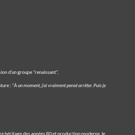
ion d’un groupe “renaissant”.
ture : “
À un moment, j’ai vraiment pensé arrêter. Puis je
ntre héritage des années 80 et production moderne, le