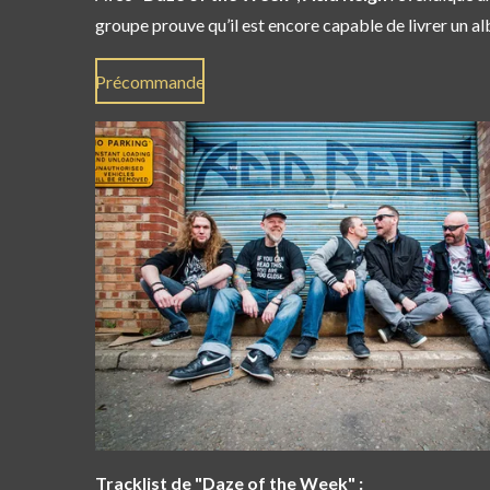
groupe prouve qu’il est encore capable de livrer un al
Précommande
Tracklist de "Daze of the Week"
: