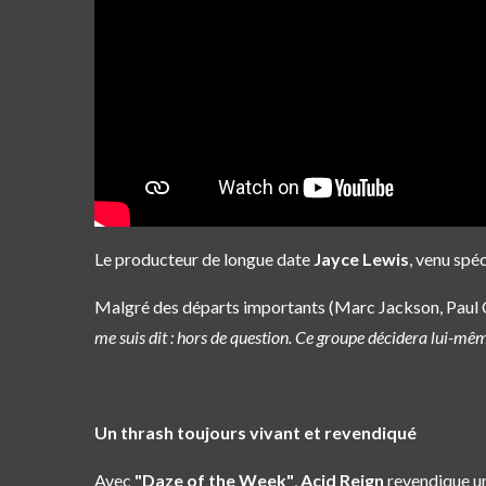
Le producteur de longue date
Jayce Lewis
, venu spé
Malgré des départs importants (Marc Jackson, Paul 
me suis dit : hors de question. Ce groupe décidera lui-même
Un thrash toujours vivant et revendiqué
Avec
"Daze of the Week"
,
Acid Reign
revendique un 