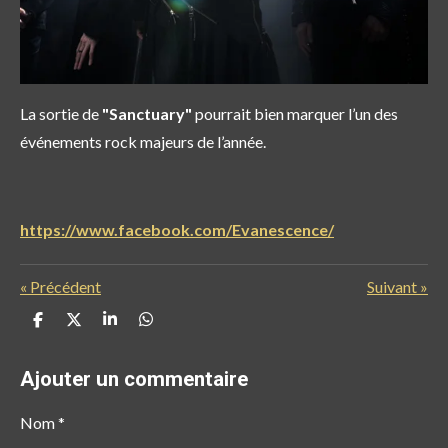
La sortie de
"Sanctuary"
pourrait bien marquer l’un des
événements rock majeurs de l’année.
https://www.facebook.com/Evanescence/
«
Précédent
Suivant
»
P
P
P
P
a
a
a
a
r
r
r
r
t
t
t
t
Ajouter un commentaire
a
a
a
a
g
g
g
g
e
e
e
e
Nom *
r
r
r
r