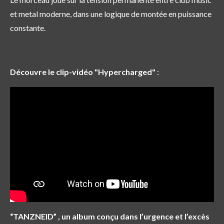
et metal moderne, dans une logique de montée en puissance
constante.
Découvre le clip-vidéo "Hypercharged"
:
“TANZNEID” , un album conçu dans l’urgence et l’excès