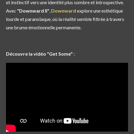
et instinctif vers une identité plus sombre et introspective.
Avec
"Downward II"
,
Downward
explore une esthétique
lourde et paranoïaque, où la réalité semble filtrée à travers
une brume émotionnelle permanente.
Découvre la vidéo "Get Some"
: