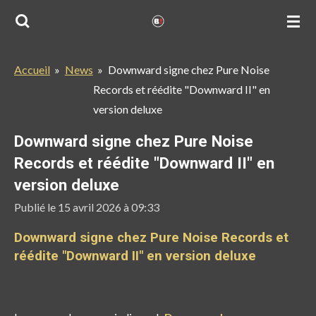
Passer
au
contenu
Accueil
»
News
»
Downward signe chez Pure Noise
principal
Records et réédite "Downward II" en
version deluxe
Downward signe chez Pure Noise
Records et réédite "Downward II" en
version deluxe
Publié le 15 avril 2026 à 09:33
Downward signe chez Pure Noise Records et
réédite "Downward II" en version deluxe