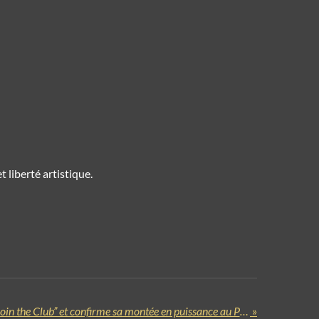
 liberté artistique.
Cutting Corners dévoile “Join the Club” et confirme sa montée en puissance au Printemps de Bourges
»