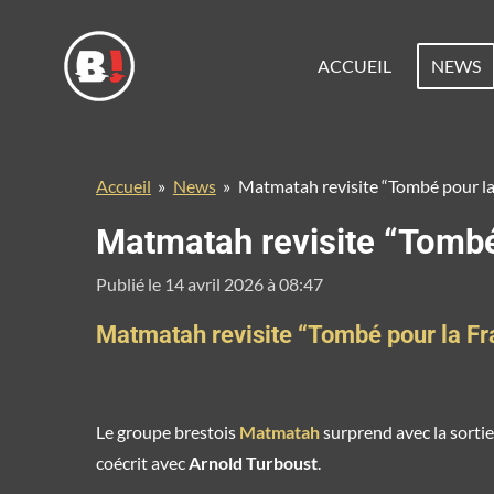
Passer
au
ACCUEIL
NEWS
contenu
principal
Accueil
»
News
»
Matmatah revisite “Tombé pour la
Matmatah revisite “Tombé
Publié le 14 avril 2026 à 08:47
Matmatah revisite “Tombé pour la Fr
Le groupe brestois
Matmatah
surprend avec la sortie
coécrit avec
Arnold Turboust
.