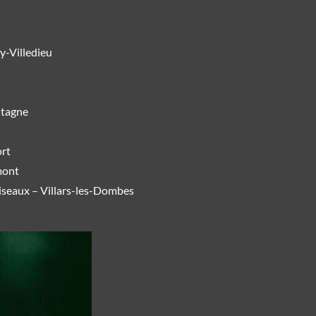
-Villedieu
ntagne
rt
mont
Oiseaux –
Villars-les-Dombes