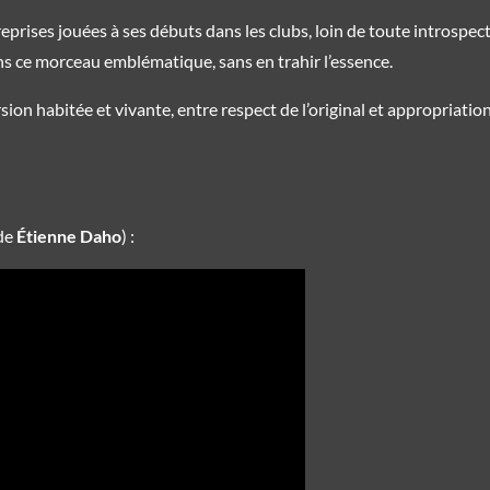
reprises jouées à ses débuts dans les clubs, loin de toute introspe
ans ce morceau emblématique, sans en trahir l’essence.
rsion habitée et vivante, entre respect de l’original et appropriati
 de
Étienne Daho
) :