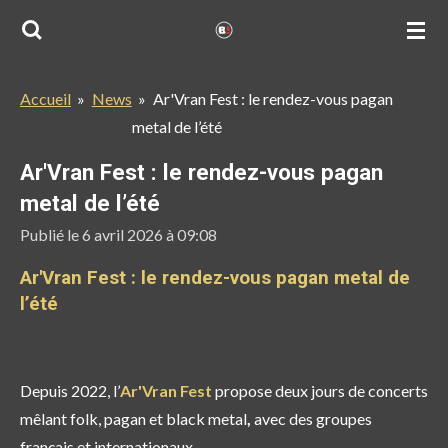
Passer
au
contenu
Accueil
»
News
»
Ar'Vran Fest : le rendez-vous pagan
principal
metal de l’été
Ar'Vran Fest : le rendez-vous pagan
metal de l’été
Publié le 6 avril 2026 à 09:08
Ar'Vran Fest : le rendez-vous pagan metal de
l’été
Depuis 2022, l’
Ar'Vran Fest
propose deux jours de concerts
mêlant
folk, pagan et black metal
,
avec des groupes
français et internationaux.