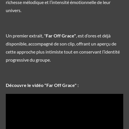
richesse mélodique et l’intensité émotionnelle de leur
univers.
Un premier extrait, "
Far Off Grace"
, est d’ores et déjà
disponible, accompagné de son clip, offrant un aperçu de
cette approche plus intimiste tout en conservant l’identité
progressive du groupe.
Découvre le vidéo "Far Off Grace" :