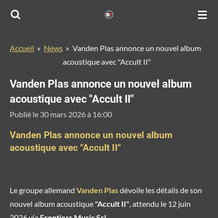
Passer
au
contenu
Accueil
»
News
»
Vanden Plas annonce un nouvel album
principal
acoustique avec "Accult II"
Vanden Plas annonce un nouvel album
acoustique avec "Accult II"
Publié le 30 mars 2026 à 16:00
Vanden Plas annonce un nouvel album
acoustique avec "Accult II"
Le groupe allemand
Vanden Plas
dévoile les détails de son
nouvel album acoustique
"Accult II"
, attendu le 12 juin
2026 via
Frontiers Music Srl
.