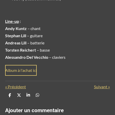
Line-up
:
Andy Kuntz
– chant
Stephan Lill
– guitare
Andreas Lill
– batterie
Torsten Reichert
– basse
Alessandro Del Vecchio
– claviers
Album à l'achat ici
«
Précédent
Suivant
»
P
P
P
P
a
a
a
a
r
r
r
r
t
t
t
t
Ajouter un commentaire
a
a
a
a