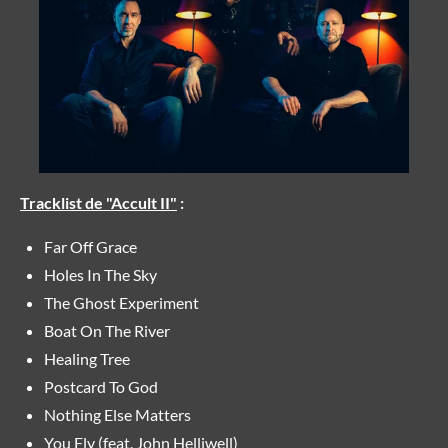
Tracklist de "Accult II"
:
Far Off Grace
Holes In The Sky
The Ghost Experiment
Boat On The River
Healing Tree
Postcard To God
Nothing Else Matters
You Fly (feat. John Helliwell)