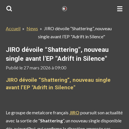
Passer
au
contenu
Accueil
»
News
»
JIRO dévoile “Shattering”, nouveau
principal
single avant l’EP "Adrift in Silence"
JIRO dévoile “Shattering”, nouveau
single avant l’EP "Adrift in Silence"
Publié le 27 mars 2026 à 09:00
JIRO dévoile “Shattering”, nouveau single
avant l’EP "Adrift in Silence"
Le groupe de metalcore français
JIRO
poursuit son actualité
avec la sortie de “
Shattering
”, un nouveau single disponible
dés aujourd'hui, qui confirme la direction amorcée ces