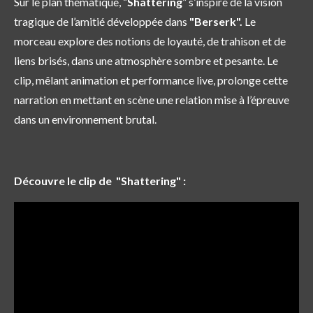
Sur le plan thématique, “
Shattering
” s’inspire de la vision
tragique de l’amitié développée dans
"Berserk".
Le
morceau explore des notions de loyauté, de trahison et de
liens brisés, dans une atmosphère sombre et pesante. Le
clip, mêlant animation et performance live, prolonge cette
narration en mettant en scène une relation mise à l’épreuve
dans un environnement brutal.
Découvre le clip de "Shattering" :