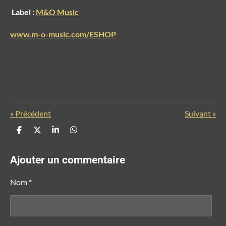
Label :
M&O Music
www.m-o-music.com/ESHOP
«
Précédent
Suivant
»
P
P
P
P
a
a
a
a
r
r
r
r
t
t
t
t
Ajouter un commentaire
a
a
a
a
g
g
g
g
e
e
e
e
Nom *
r
r
r
r