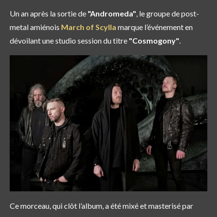
Un an après la sortie de
"Andromeda"
, le groupe de post-
metal amiénois
March of Scylla
marque l’événement en
dévoilant une studio session du titre
"Cosmogony"
.
Ce morceau, qui clôt l’album, a été mixé et masterisé par