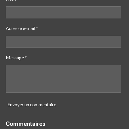
r
r
r
r
Adresse e-mail *
Message *
Envoyer un commentaire
Commentaires