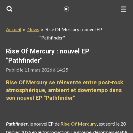
Passer
au
contenu
Accueil
»
News
»
Rise Of Mercury : nouvel EP
principal
"Pathfinder"
Rise Of Mercury : nouvel EP
"Pathfinder"
Publié le 11 mars 2026 à 14:25
Rise Of Mercury se réinvente entre post-rock
atmosphérique, ambient et downtempo dans
son nouvel EP "Pathfinder"
Pathfinder
, le nouvel EP de
Rise Of Mercury
, est sorti le 20
février 2026 en autoproduction. Le groupe, désormais établi