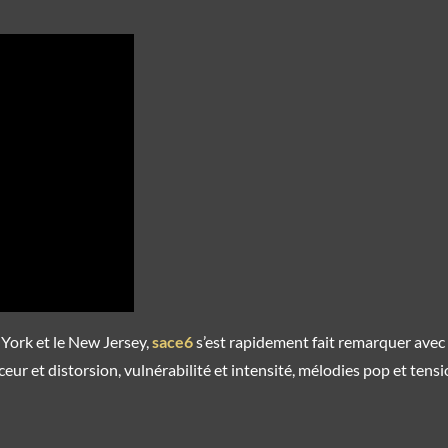
York et le New Jersey,
sace6
s’est rapidement fait remarquer avec
r et distorsion, vulnérabilité et intensité, mélodies pop et tensi