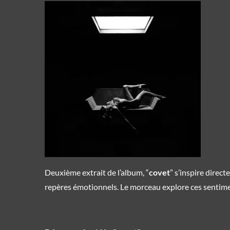
Deuxième extrait de l’album, “
covet
” s’inspire direc
repères émotionnels. Le morceau explore ces sentiment