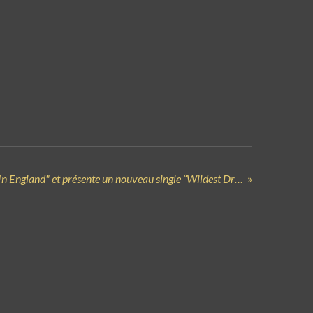
ASIA dévoile "Asia – Live In England" et présente un nouveau single “Wildest Dreams”
»