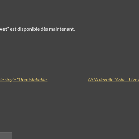
vet”
est disponible dès maintenant.
Six Feet Under annonce l’album "Next to Die" et dévoile le single "Unmistakable Smell of Death"