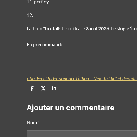
perfidy
L’album "
brutalist"
sortira le
8 mai 2026
. Le single
“co
En précommande
«
P
P
P
a
a
a
r
r
r
t
t
t
Ajouter un commentaire
a
a
a
g
g
g
e
e
e
Nom *
r
r
r