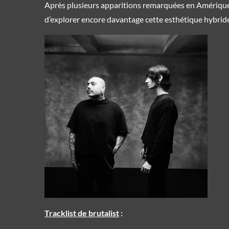
Après plusieurs apparitions remarquées en Amérique
d’explorer encore davantage cette esthétique hybride
Tracklist de brutalist
: