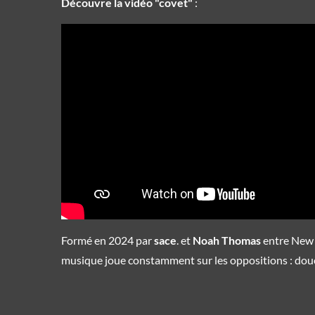
Découvre la vidéo "covet"
:
Formé en 2024 par
sace
. et
Noah Thomas
entre New 
musique joue constamment sur les oppositions : douceu