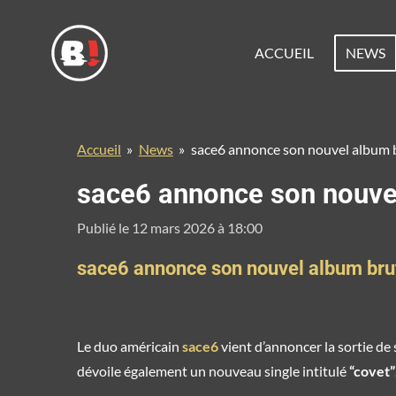
Passer
au
ACCUEIL
NEWS
contenu
principal
Accueil
»
News
»
sace6 annonce son nouvel album bru
sace6 annonce son nouvel 
Publié le 12 mars 2026 à 18:00
sace6 annonce son nouvel album brutal
Le duo américain
sace6
vient d’annoncer la sortie d
dévoile également un nouveau single intitulé
“covet”