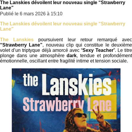
The Lanskies dévoilent leur nouveau single “Strawberry
Lane”
Publié le 6 mars 2026 à 15:10
The Lanskies dévoilent leur nouveau single “Strawberry
Lane”
The Lanskies
poursuivent leur retour remarqué ave
“Strawberry Lane”
, nouveau clip qui constitue le deuxièm
volet d’un triptyque déjà amorcé avec “
Sexy Teacher
”. Le titr
plonge dans une atmosphère
dark
, tendue et profondémen
émotionnelle, oscillant entre fragilité intime et tension sociale.