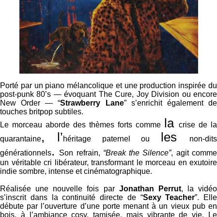
Porté par un piano mélancolique et une production inspirée du
post-punk 80’s — évoquant The Cure, Joy Division ou encore
New Order — “
Strawberry Lane
” s’enrichit également d
touches britpop subtiles.
la
Le morceau aborde des thèmes forts comme
crise de la
,
l’
les
quarantaine
héritage paternel ou
non-dit
.
générationnels
Son refrain,
“Break the Silence”
, agit comm
un véritable cri libérateur, transformant le morceau en exutoire
indie sombre, intense et cinématographique.
Réalisée une nouvelle fois par
Jonathan Perrut
, la vidéo
s’inscrit dans la continuité directe de “
Sexy Teacher
”. Elle
débute par l’ouverture d’une porte menant à un vieux pub en
bois, à l’ambiance cosy, tamisée, mais vibrante de vie. Le