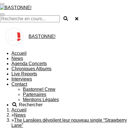
Passer
au
contenu
principal
BASTONNE!
Accueil
News
Agenda Concerts
Chroniques Albums
Live Reports
Interviews
Contact
Bastonne! Crew
Partenaires
Mentions Légales
Rechercher
Accueil
»
News
»
The Lanskies dévoilent leur nouveau single “Strawberry
Lane”