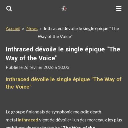
Passer
au
contenu
Accueil
»
News
»
Inthraced dévoile le single épique "The
principal
Way of the Voice"
Inthraced dévoile le single épique "The
Way of the Voice"
Publié le 26 février 2026 à 10:03
Inthraced dévoile le single épique "The Way of
the Voice"
Le groupe finlandais de
symphonic melodic death
metal
Inthraced
vient de dévoiler l’un des morceaux les plus
ambitieux de son répertoire "
The Way of the