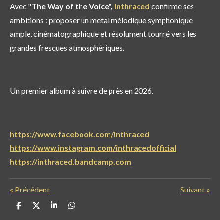
Avec "
The Way of the Voice",
Inthraced
confirme ses
ambitions : proposer un metal mélodique symphonique
ample, cinématographique et résolument tourné vers les
grandes fresques atmosphériques.
Un premier album à suivre de près en 2026.
https://www.facebook.com/Inthraced
https://www.instagram.com/inthracedofficial
https://inthraced.bandcamp.com
«
Précédent
Suivant
»
P
P
P
P
a
a
a
a