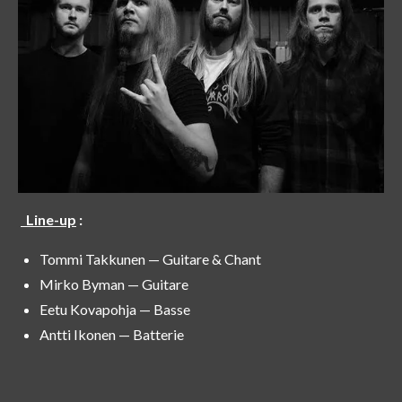
Line-up
:
Tommi Takkunen — Guitare & Chant
Mirko Byman — Guitare
Eetu Kovapohja — Basse
Antti Ikonen — Batterie