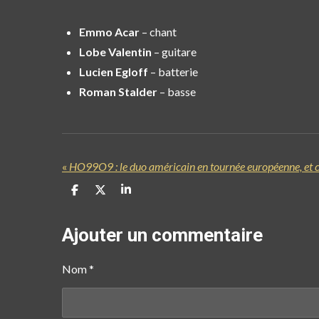
Emmo Acar
– chant
Lobe Valentin
– guitare
Lucien Egloff
– batterie
Roman Stalder
– basse
«
HO99O9 : le duo américain en tournée européenne, et c
P
P
P
a
a
a
r
r
r
t
t
t
Ajouter un commentaire
a
a
a
g
g
g
e
e
e
Nom *
r
r
r