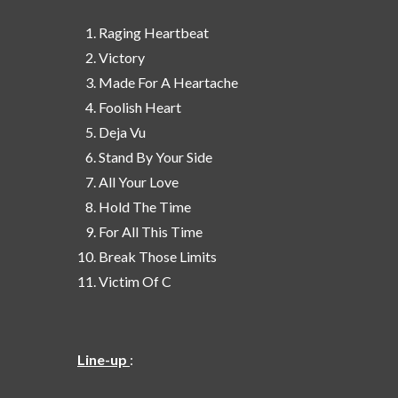
Raging Heartbeat
Victory
Made For A Heartache
Foolish Heart
Deja Vu
Stand By Your Side
All Your Love
Hold The Time
For All This Time
Break Those Limits
Victim Of C
Line-up
: