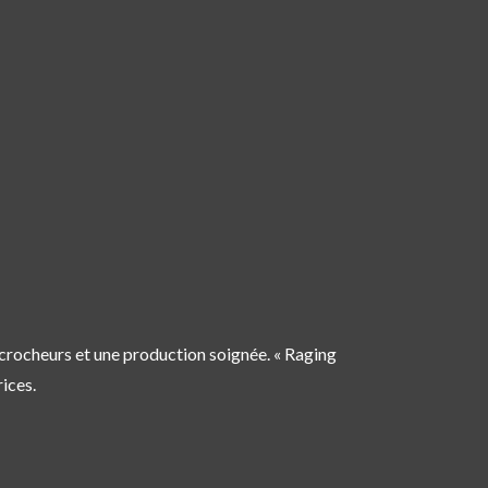
ccrocheurs et une production soignée. « Raging
rices.