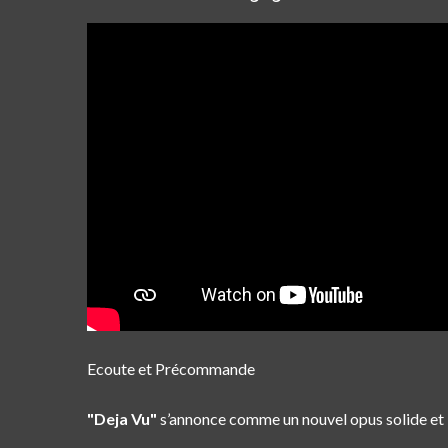
Ecoute et Précommande
"Deja Vu"
s’annonce comme un nouvel opus solide et 