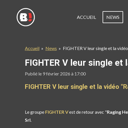
Passer
au
ACCUEIL
NEWS
contenu
principal
Accueil
»
News
»
FIGHTER V leur single et la vidé
FIGHTER V leur single et 
Publié le 9 février 2026 à 17:00
FIGHTER V leur single et la vidéo "
Le groupe
FIGHTER V
est de retour avec "
Raging H
Srl
.