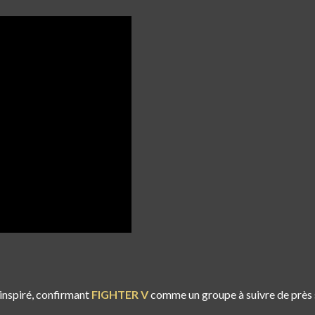
inspiré, confirmant
FIGHTER V
comme un groupe à suivre de près s