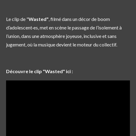
Le clip de "
Wasted"
, filmé dans un décor de boom
d’adolescent·es, met en scène le passage de l’isolement à
l’union, dans une atmosphère joyeuse, inclusive et sans
jugement, où la musique devient le moteur du collectif.
Découvre le clip "Wasted" ici :