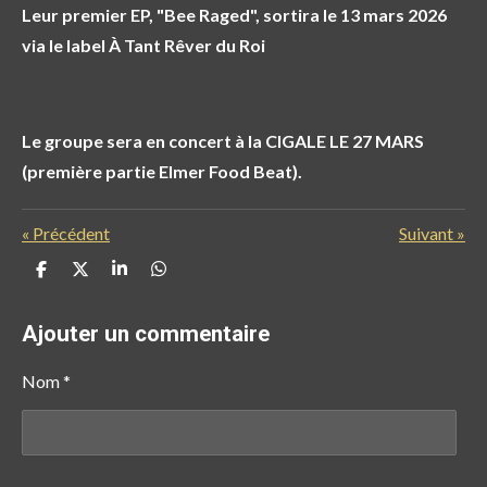
Leur premier EP, "Bee Raged"
, sortira le 13 mars 2026
via le label À Tant Rêver du Roi
Le groupe sera en concert à la CIGALE LE 27 MARS
(première partie Elmer Food Beat).
«
Précédent
Suivant
»
P
P
P
P
a
a
a
a
r
r
r
r
t
t
t
t
Ajouter un commentaire
a
a
a
a
g
g
g
g
e
e
e
e
Nom *
r
r
r
r