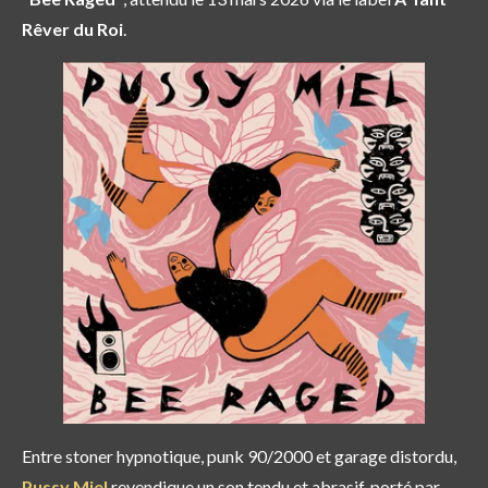
Rêver du Roi
.
Entre stoner hypnotique, punk 90/2000 et garage distordu,
Pussy Mie
l
revendique un son tendu et abrasif, porté par