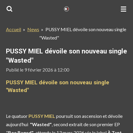
Passer
au
contenu
Accueil
»
News
»
PUSSY MIEL dévoile son nouveau single
principal
"Wasted"
PUSSY MIEL dévoile son nouveau single
"Wasted"
Publié le 9 février 2026 à 12:00
PUSSY MIEL dévoile son nouveau single
"Wasted"
Le quatuor
PUSSY MIEL
poursuit son ascension et dévoile
aujourd’hui
"Wasted"
, second extrait de son premier EP
"
Bee Raged"
, attendu le
13 mars 2026
via le label
À Tant