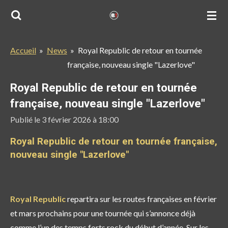
Passer
au
contenu
Accueil
»
News
»
Royal Republic de retour en tournée
principal
française, nouveau single "Lazerlove"
Royal Republic de retour en tournée
française, nouveau single "Lazerlove"
Publié le 3 février 2026 à 18:00
Royal Republic de retour en tournée française,
nouveau single "Lazerlove"
Royal Republic
repartira sur les routes françaises en
février
et mars prochains
pour une tournée qui s’annonce déjà
comme l’un des temps forts rock du début d’année. Sur les