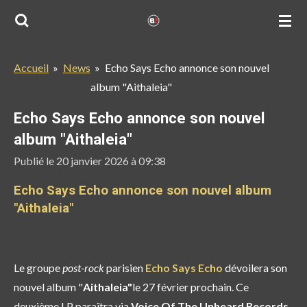
Passer
au
contenu
Accueil
»
News
»
Echo Says Echo annonce son nouvel
principal
album "Aithaleia"
Echo Says Echo annonce son nouvel
album "Aithaleia"
Publié le 20 janvier 2026 à 09:38
Echo Says Echo annonce son nouvel album
"Aithaleia"
Le groupe
post-rock
parisien
Echo Says Echo
dévoilera son
nouvel album "
Aithaleia"
le 27 février prochain
. Ce
deuxième LP
paraîtra via
Voice Of The Unheard Records
,