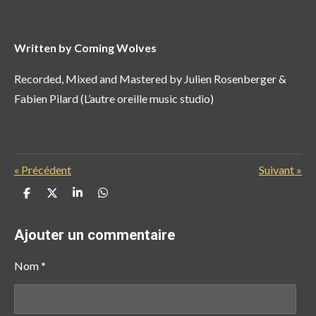
Written by Coming Wolves
Recorded, Mixed and Mastered by Julien Rosenberger &
Fabien Pilard (L’autre oreille music studio)
«
Précédent
Suivant
»
P
P
P
P
a
a
a
a
r
r
r
r
t
t
t
t
Ajouter un commentaire
a
a
a
a
g
g
g
g
e
e
e
e
Nom *
r
r
r
r