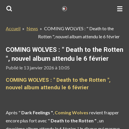
Passer
au
contenu
Accueil
»
News
»
COMING WOLVES : " Death to the
principal
Rotten ", nouvel album attendu le 6 février
COMING WOLVES : " Death to the Rotten
", nouvel album attendu le 6 février
Publié le 13 janvier 2026 à 10:05
COMING WOLVES : " Death to the Rotten ",
nouvel album attendu le 6 février
Après "
Dark Feelings "
,
Coming Wolves
revient frapper
encore plus fort avec "
Death to the Rotten "
, un
deuxième album attendu le
6 février
. Un disque qui marque