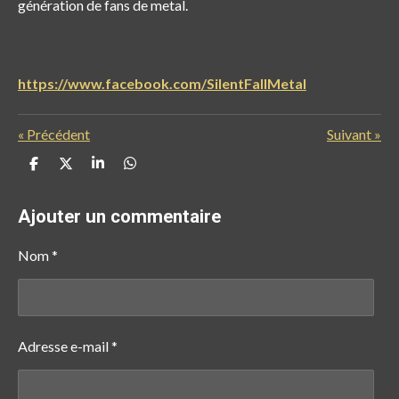
génération de fans de metal.
https://www.facebook.com/SilentFallMetal
«
Précédent
Suivant
»
P
P
P
P
a
a
a
a
r
r
r
r
t
t
t
t
Ajouter un commentaire
a
a
a
a
g
g
g
g
e
e
e
e
Nom *
r
r
r
r
Adresse e-mail *