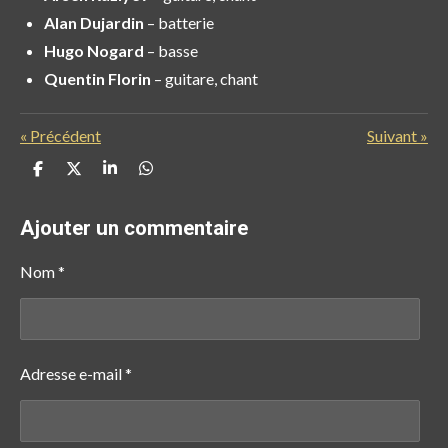
Alan Dujardin
– batterie
Hugo Nogard
– basse
Quentin Florin
– guitare, chant
«
Précédent
Suivant
»
P
P
P
P
a
a
a
a
r
r
r
r
t
t
t
t
Ajouter un commentaire
a
a
a
a
g
g
g
g
e
e
e
e
Nom *
r
r
r
r
Adresse e-mail *