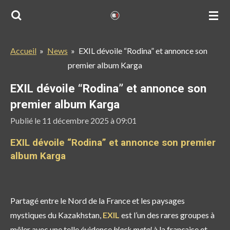
Passer
au
contenu
Accueil
»
News
»
EXIL dévoile “Rodina” et annonce son
principal
premier album Karga
EXIL dévoile “Rodina” et annonce son
premier album Karga
Publié le 11 décembre 2025 à 09:01
EXIL dévoile “Rodina” et annonce son premier
album Karga
Partagé entre
le Nord de la France
et
les paysages
mystiques du Kazakhstan
,
EXIL
est l’un des rares groupes à
mêler avec une telle évidence
black metal
à la française et