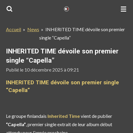
Passer
au
contenu
Accueil
»
News
»
INHERITED TIME dévoile son premier
principal
single “Capella”
INHERITED TIME dévoile son premier
single “Capella”
Publié le 10 décembre 2025 à 09:21
INHERITED TIME dévoile son premier single
“Capella”
Le groupe finlandais
Inherited Time
vient de publier
“Capella”
, premier single extrait de leur
album début
attendu pour l’année prochaine.