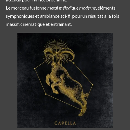
Le morceau fusionne
metal mélodique moderne
,
éléments
symphoniques
et ambiance
sci-fi
, pour un résultat à la fois
massif, cinématique et entraînant.