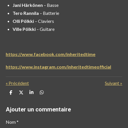
Jani Härkönen
– Basse
Tero Rannila
– Batterie
Olli Pölkki
– Claviers
Ville Pölkki
– Guitare
https://www.facebook.com/inheritedtime
https://www.instagram.com/inheritedtimeofficial
«
Précédent
Suivant
»
P
P
P
P
a
a
a
a
r
r
r
r
t
t
t
t
Ajouter un commentaire
a
a
a
a
g
g
g
g
e
e
e
e
Nom *
r
r
r
r