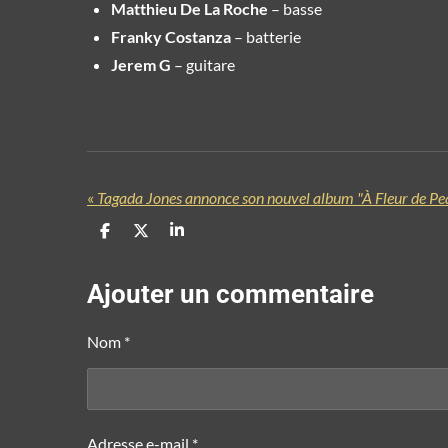
Matthieu De La Roche
– basse
Franky Costanza
– batterie
Jerem G
– guitare
«
P
P
P
a
a
a
r
r
r
t
t
t
Ajouter un commentaire
a
a
a
g
g
g
e
e
e
Nom *
r
r
r
Adresse e-mail *