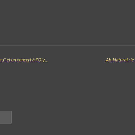
Tagada Jones annonce son nouvel album "À Fleur de Peau" et un concert à l’Olympia le 20 Novembre 2026.
Ab-Natural : le