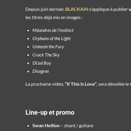
Depuis juin dernier,
BLACKAIN
s’applique à publier
u
les titres déjà mis en images :
Méandres de l’Instinct
Orphans of the Light
Unleash the Fury
Crack The Sky
DƐad Boy
Disagree
La prochaine vidéo,
“If This Is Love”
, sera dévoilée le
Line-up et promo
Swan Hellion
– chant / guitare