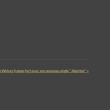
Wolves frappe fort avec son nouveau single “ Aborted ”
»