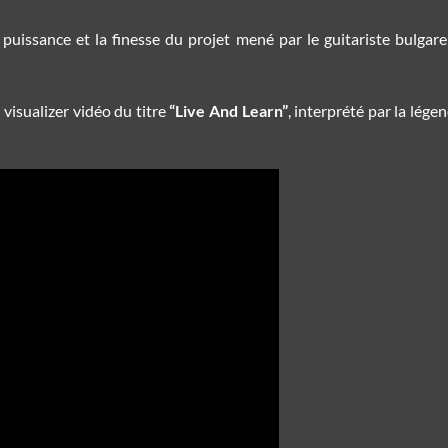
puissance et la finesse du projet mené par le guitariste bulgar
visualizer vidéo du titre
“Live And Learn”
, interprété par la lége