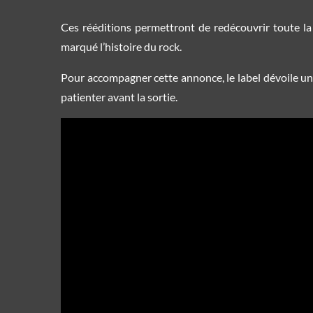
Ces rééditions permettront de redécouvrir toute la 
marqué l’histoire du rock.
Pour accompagner cette annonce, le label dévoile un 
patienter avant la sortie.