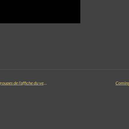
HEAVY WEEK-END 2026 : annonce des trois derniers groupes de l'affiche du vendredi !
Coming 