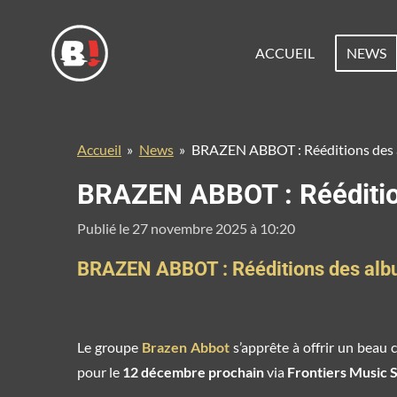
Passer
au
ACCUEIL
NEWS
contenu
principal
Accueil
»
News
»
BRAZEN ABBOT : Rééditions des al
BRAZEN ABBOT : Réédition
Publié le 27 novembre 2025 à 10:20
BRAZEN ABBOT : Rééditions des album
Le groupe
Brazen Abbot
s’apprête à offrir un beau 
pour le
12 décembre prochain
via
Frontiers Music S