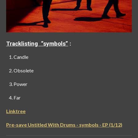
Tracklisting “symbols”
:
Candle
Obsolete
Power
Far
Linktree
Pre-save Untitled With Drums - symbols - EP (1/12)