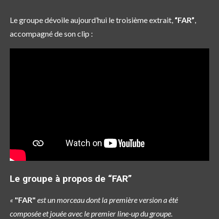
Le groupe dévoile aujourd’hui le troisième extrait,
“FAR”
,
accompagné de son clip :
Le groupe à propos de “FAR”
«
"FAR"
est un morceau dont la première version a été
composée et jouée avec le premier line-up du groupe.