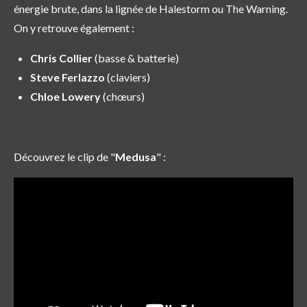
énergie brute, dans la lignée de Halestorm ou The Warning.
On y retrouve également :
Chris Collier
(basse & batterie)
Steve Ferlazzo
(claviers)
Chloe Lowery
(chœurs)
Découvrez le clip de "
Medusa
" :