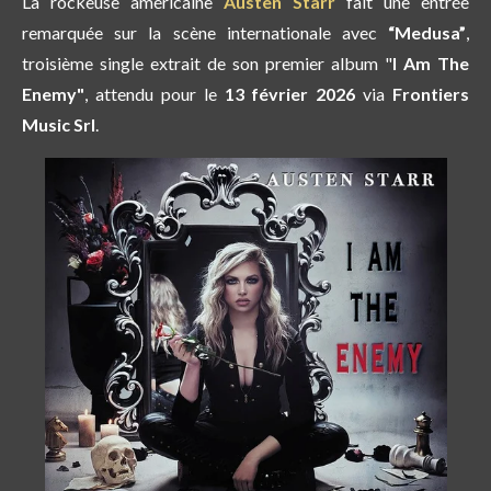
La rockeuse américaine
Austen Starr
fait une entrée
remarquée sur la scène internationale avec
“Medusa”
,
troisième single extrait de son premier album "
I Am The
Enemy"
, attendu pour le
13 février 2026
via
Frontiers
Music Srl
.