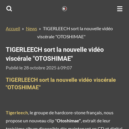
Passer
au
contenu
Accueil
»
News
»
TIGERLEECH sort la nouvelle vidéo
principal
viscérale "OTOSHIMAE"
TIGERLEECH sort la nouvelle vidéo
viscérale "OTOSHIMAE"
Publié le 28 octobre 2025 à 09:07
TIGERLEECH sort la nouvelle vidéo viscérale
"OTOSHIMAE"
Tigerleech
, le groupe de hardcore-stone français, nous
propose un nouveau clip "
Otoshimae"
, extrait de leur
troisième album disponible dès maintenant en CD et digital