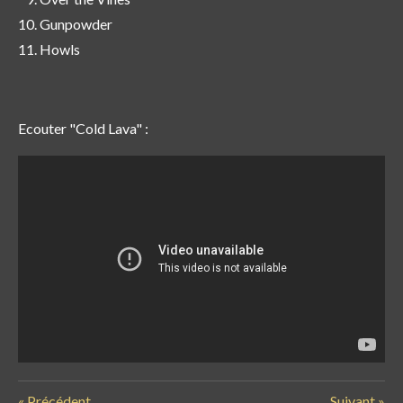
Gunpowder
Howls
Ecouter "Cold Lava" :
«
Précédent
Suivant
»