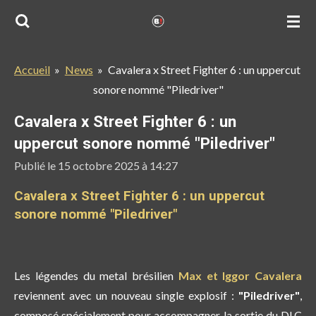
Passer
au
contenu
Accueil
»
News
»
Cavalera x Street Fighter 6 : un uppercut
principal
sonore nommé "Piledriver"
Cavalera x Street Fighter 6 : un
uppercut sonore nommé "Piledriver"
Publié le 15 octobre 2025 à 14:27
Cavalera x Street Fighter 6 : un uppercut
sonore nommé "Piledriver"
Les légendes du metal brésilien
Max et Iggor Cavalera
reviennent avec un nouveau single explosif :
"Piledriver"
,
composé spécialement pour accompagner la sortie du DLC