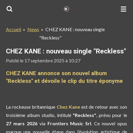
Passer
au
contenu
Accueil
»
News
»
CHEZ KANE : nouveau single
principal
"Reckless"
CHEZ KANE : nouveau single "Reckless"
Publié le 17 septembre 2025 à 10:27
CHEZ KANE annonce son nouvel album
"Reckless" et dévoile le clip du titre éponyme
La rockeuse britannique
Chez Kane
est de retour avec son
troisième album studio, intitulé
"Reckless"
, prévu pour le
27 mars 2026
via
Frontiers Music Srl
. Ce nouvel opus
marque une nouvelle étape dans l’évolution artistique de