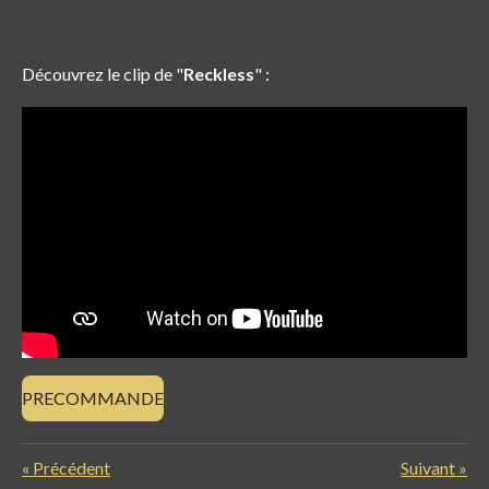
Découvrez le clip de "
Reckless
" :
PRECOMMANDE
«
Précédent
Suivant
»