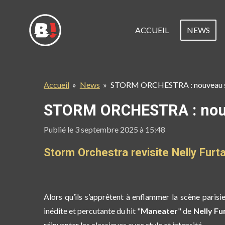
Passer
au
ACCUEIL
NEWS
contenu
principal
Accueil
»
News
»
STORM ORCHESTRA : nouveau s
STORM ORCHESTRA : nouv
Publié le 3 septembre 2025 à 15:48
Storm Orchestra revisite Nelly Furt
Alors qu’ils s’apprêtent à enflammer la scène parisi
inédite et percutante
du hit "
Maneater
" de
Nelly Fu
réinventer les classiques avec style et intensité.