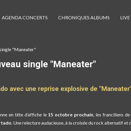
AGENDA CONCERTS
CHRONIQUES ALBUMS
LIVE
ingle "Maneater"
eau single "Maneater"
ado avec une reprise explosive de "Maneater
enne en tête d’affiche le
15 octobre prochain
, les franciliens d
rtado
. Une relecture audacieuse, à la croisée du rock alternatif et