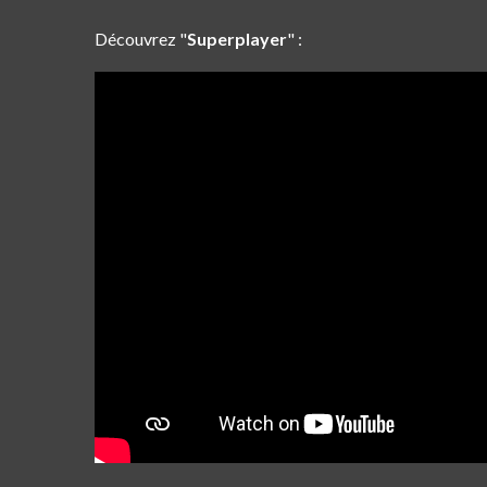
Découvrez "
Superplayer
" :