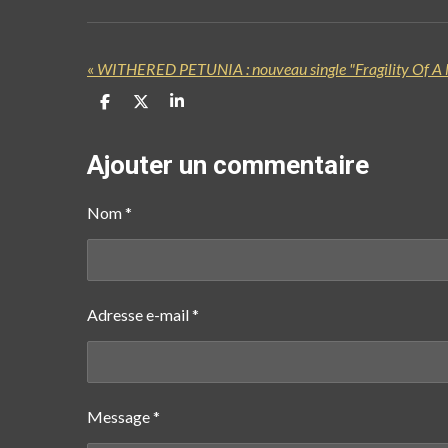
«
WITHERED PETUNIA : nouveau single "Fragility Of A
P
P
P
a
a
a
r
r
r
t
t
t
Ajouter un commentaire
a
a
a
g
g
g
e
e
e
Nom *
r
r
r
Adresse e-mail *
Message *