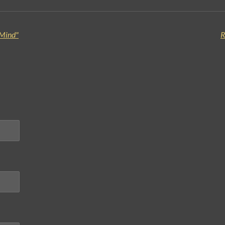
 Mind"
R