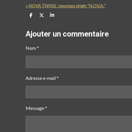
«
NOVA TWINS : nouveau single "N.O.V.A."
P
P
P
a
a
a
r
r
r
t
t
t
Ajouter un commentaire
a
a
a
g
g
g
e
e
e
Nom *
r
r
r
Adresse e-mail *
Message *