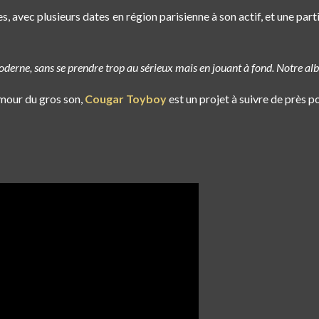
, avec plusieurs dates en région parisienne à son actif, et une par
derne, sans se prendre trop au sérieux mais en jouant à fond. Notre album
amour du gros son,
Cougar Toyboy
est un projet à suivre de près p