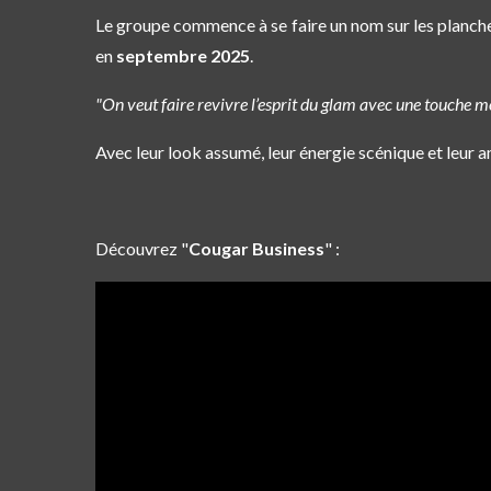
Le groupe commence à se faire un nom sur les planches
en
septembre 2025
.
"On veut faire revivre l’esprit du glam avec une touche mo
Avec leur look assumé, leur énergie scénique et leur 
Découvrez "
Cougar Business
" :