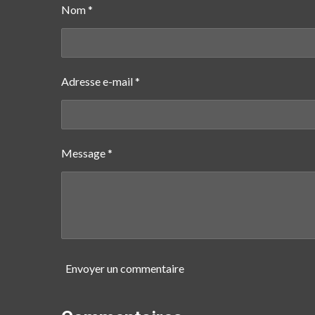
e
e
e
Nom *
r
r
r
Adresse e-mail *
Message *
Envoyer un commentaire