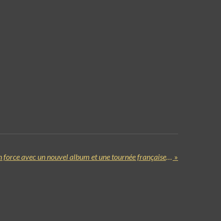
ALTER BRIDGE revient en force avec un nouvel album et une tournée française en 2026 !
»